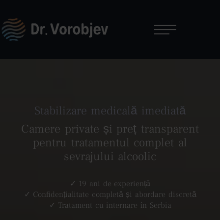
Stabilizare medicală imediată
Camere private și preț transparent
pentru tratamentul complet al
sevrajului alcoolic
✓ 19 ani de experiență
✓ Confidențialitate completă și abordare discretă
✓ Tratament cu internare în Serbia