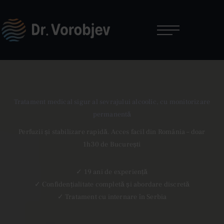
Tratament medical sigur al sevrajului alcoolic, cu monitorizare
permanentă
Perfuzii și stabilizare rapidă. Acces facil din România – doar
1h30 de București
✓ 19 ani de experiență
✓ Confidențialitate completă și abordare discretă
✓ Tratament cu internare în Serbia