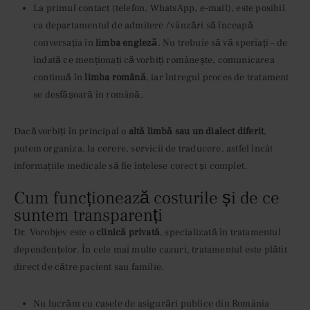
La primul contact (telefon, WhatsApp, e-mail), este posibil
ca departamentul de admitere / vânzări să înceapă
conversația în
limba engleză
. Nu trebuie să vă speriați – de
îndată ce menționați că vorbiți românește, comunicarea
continuă în
limba română
, iar întregul proces de tratament
se desfășoară în română.
Dacă vorbiți în principal o
altă limbă sau un dialect diferit
,
putem organiza, la cerere, servicii de traducere, astfel încât
informațiile medicale să fie înțelese corect și complet.
Cum funcționează costurile și de ce
suntem transparenți
Dr. Vorobjev este o
clinică privată
, specializată în tratamentul
dependențelor. În cele mai multe cazuri, tratamentul este plătit
direct de către pacient sau familie.
Nu lucrăm cu casele de asigurări publice din România