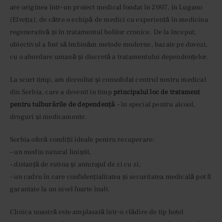
are originea într-un proiect medical fondat în 2007, în Lugano
(Elveția), de către o echipă de medici cu experiență în medicina
regenerativă și în tratamentul bolilor cronice. De la început,
obiectivul a fost să îmbinăm metode moderne, bazate pe dovezi,
cu o abordare umană și discretă a tratamentului dependențelor.
La scurt timp, am dezvoltat și consolidat centrul nostru medical
din Serbia, care a devenit în timp
principalul loc de tratament
pentru tulburările de dependență
– în special pentru alcool,
droguri și medicamente.
Serbia oferă condiții ideale pentru recuperare:
– un mediu natural liniștit,
– distanță de rutina și anturajul de zi cu zi,
– un cadru în care confidențialitatea și securitatea medicală pot fi
garantate la un nivel foarte înalt.
Clinica noastră este amplasată într-o clădire de tip hotel