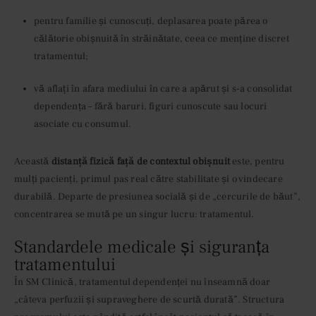
pentru familie și cunoscuți, deplasarea poate părea o
călătorie obișnuită în străinătate, ceea ce menține discret
tratamentul;
vă aflați în afara mediului în care a apărut și s-a consolidat
dependența – fără baruri, figuri cunoscute sau locuri
asociate cu consumul.
Această
distanță fizică față de contextul obișnuit
este, pentru
mulți pacienți, primul pas real către stabilitate și o vindecare
durabilă. Departe de presiunea socială și de „cercurile de băut”,
concentrarea se mută pe un singur lucru: tratamentul.
Standardele medicale și siguranța
tratamentului
În SM Clinică, tratamentul dependenței nu înseamnă doar
„câteva perfuzii și supraveghere de scurtă durată”. Structura