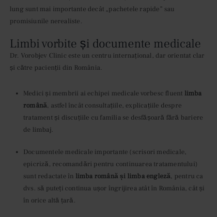
lung sunt mai importante decât „pachetele rapide” sau
promisiunile nerealiste.
Limbi vorbite și documente medicale
Dr. Vorobjev Clinic este un centru internațional, dar orientat clar
și către pacienții din România.
Medici și membrii ai echipei medicale vorbesc fluent
limba
română
, astfel încât consultațiile, explicațiile despre
tratament și discuțiile cu familia se desfășoară fără bariere
de limbaj.
Documentele medicale importante (scrisori medicale,
epicriză, recomandări pentru continuarea tratamentului)
sunt redactate în
limba română și limba engleză
, pentru ca
dvs. să puteți continua ușor îngrijirea atât în România, cât și
în orice altă țară.