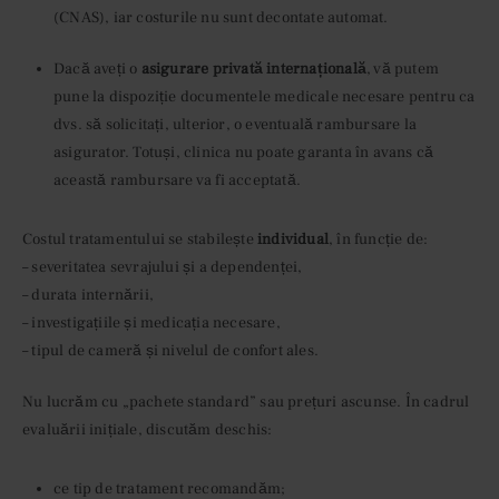
(CNAS), iar costurile nu sunt decontate automat.
Dacă aveți o
asigurare privată internațională
, vă putem
pune la dispoziție documentele medicale necesare pentru ca
dvs. să solicitați, ulterior, o eventuală rambursare la
asigurator. Totuși, clinica nu poate garanta în avans că
această rambursare va fi acceptată.
Costul tratamentului se stabilește
individual
, în funcție de:
– severitatea sevrajului și a dependenței,
– durata internării,
– investigațiile și medicația necesare,
– tipul de cameră și nivelul de confort ales.
Nu lucrăm cu „pachete standard” sau prețuri ascunse. În cadrul
evaluării inițiale, discutăm deschis:
ce tip de tratament recomandăm;