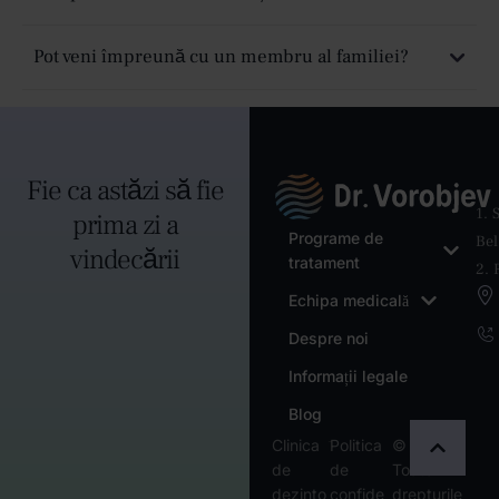
Pot veni împreună cu un membru al familiei?
Fie ca astăzi să fie
1. 
prima zi a
Programe de
Bel
vindecării
tratament
2. 
Echipa medicală
Despre noi
Informații legale
Blog
-
Clinica
Politica
© 2026 -
de
de
Toate
dezinto
confide
drepturile