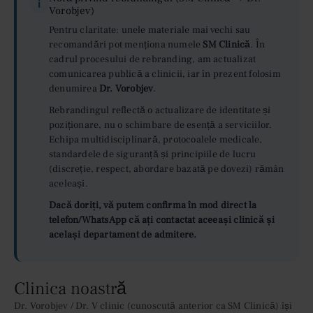
i
Vorobjev)
Pentru claritate: unele materiale mai vechi sau
recomandări pot menționa numele
SM Clinică
. În
cadrul procesului de rebranding, am actualizat
comunicarea publică a clinicii, iar în prezent folosim
denumirea
Dr. Vorobjev
.
Rebrandingul reflectă o actualizare de identitate și
poziționare, nu o schimbare de esență a serviciilor.
Echipa multidisciplinară, protocoalele medicale,
standardele de siguranță și principiile de lucru
(discreție, respect, abordare bazată pe dovezi) rămân
aceleași.
Dacă doriți, vă putem confirma în mod direct la
telefon/WhatsApp că ați contactat aceeași clinică și
același departament de admitere.
Clinica noastră
Dr. Vorobjev / Dr. V clinic (cunoscută anterior ca SM Clinică) își