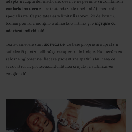
adaptată scopurilor medicale, ceea ce ne permite să combinăm
confortul modern
cu toate standardele unei unități medicale
specializate. Capacitatea este limitată (aprox. 20 de locuri),
tocmai pentru a menține o atmosferă intimă și o
îngrijire cu
adevărat individuală
.
Toate camerele sunt
individuale
, cu baie proprie și suprafață
suficientă pentru odihnă și recuperare în liniște. Nu lucrăm cu
saloane aglomerate: fiecare pacient are spațiul său, ceea ce
scade stresul, protejează identitatea și ajută la stabilizarea
emoțională.