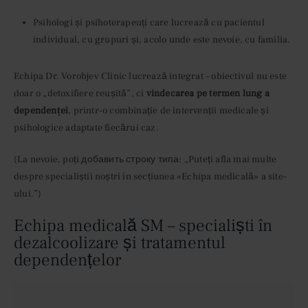
Psihologi și psihoterapeuți care lucrează cu pacientul
individual, cu grupuri și, acolo unde este nevoie, cu familia.
Echipa Dr. Vorobjev Clinic lucrează integrat – obiectivul nu este
doar o „detoxifiere reușită”, ci
vindecarea pe termen lung a
dependenței
, printr-o combinație de intervenții medicale și
psihologice adaptate fiecărui caz.
(La nevoie, poți добавить строку типа: „Puteți afla mai multe
despre specialiștii noștri în secțiunea «Echipa medicală» a site-
ului.”)
Echipa medicală SM – specialiști în
dezalcoolizare și tratamentul
dependențelor