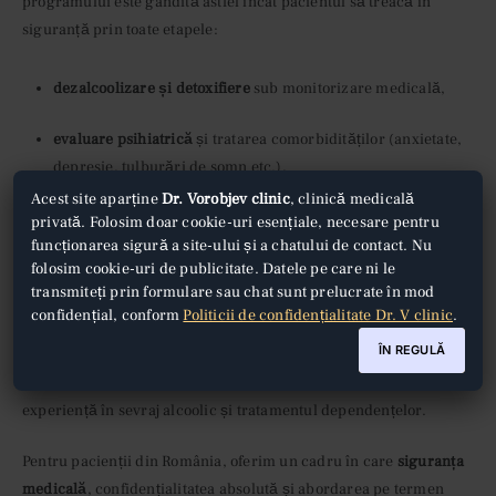
programului este gândită astfel încât pacientul să treacă în
siguranță prin toate etapele:
dezalcoolizare și detoxifiere
sub monitorizare medicală,
evaluare psihiatrică
și tratarea comorbidităților (anxietate,
depresie, tulburări de somn etc.),
Acest site aparține
Dr. Vorobjev clinic
, clinică medicală
psihoterapie individuală și de grup
,
privată. Folosim doar cookie-uri esențiale, necesare pentru
funcționarea sigură a site-ului și a chatului de contact. Nu
folosim cookie-uri de publicitate. Datele pe care ni le
educație privind prevenirea recăderilor și plan clar de
transmiteți prin formulare sau chat sunt prelucrate în mod
urmărire după externare.
confidențial, conform
Politicii de confidențialitate Dr. V clinic
.
ÎN REGULĂ
Lucrăm cu o echipă multidisciplinară: medici de terapie
intensivă, interniști, psihiatri, psihologi și personal medical cu
experiență în sevraj alcoolic și tratamentul dependențelor.
Pentru pacienții din România, oferim un cadru în care
siguranța
medicală
, confidențialitatea absolută și abordarea pe termen