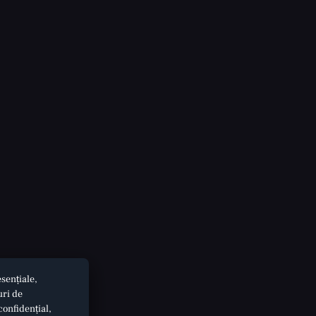
sențiale,
uri de
confidențial,