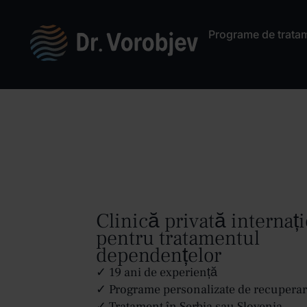
Programe de trata
Clinică privată internaț
pentru tratamentul
dependențelor
✓ 19 ani de experiență
✓ Programe personalizate de recupera
✓ Tratament în Serbia sau Slovenia