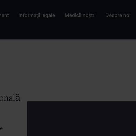
ment
Informații legale
Medicii noștri
Despre noi
ională
re