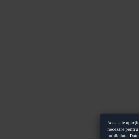
Acest site aparți
necesare pentru f
publicitate. Date